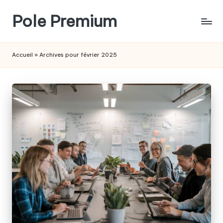
Pole Premium
Skip
to
Le
content
blog
Accueil
»
Archives pour février 2025
des
entrepreneurs
français