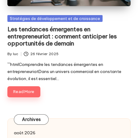
Posted
Stratégies de développement et de croissance
in
Les tendances émergentes en
entrepreneuriat : comment anticiper les
opportunités de demain
By
luc
26 février 2025
Posted
by
```htmlComprendre les tendances émergentes en
entrepreneuriatDans un univers commercial en constante
évolution, il est essentiel…
Read More
Archives
août 2026