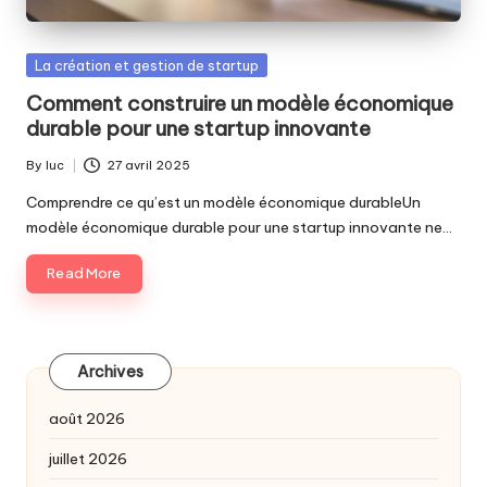
Posted
La création et gestion de startup
in
Comment construire un modèle économique
durable pour une startup innovante
By
luc
27 avril 2025
Posted
by
Comprendre ce qu’est un modèle économique durableUn
modèle économique durable pour une startup innovante ne…
Read More
Archives
août 2026
juillet 2026