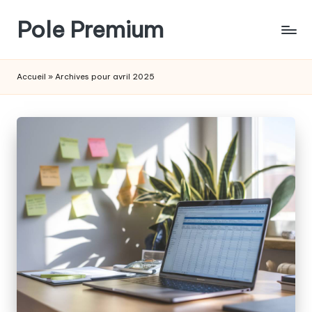
Pole Premium
Skip
to
Le
content
blog
Accueil
»
Archives pour avril 2025
des
entrepreneurs
français