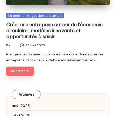
Posted
La création et gestion de startup
in
Créer une entreprise autour de l’économie
circulaire : modèles innovants et
opportunités à saisir
By
luc
28 mai 2025
Posted
by
Pourquoi l’économie circulaire est une opportunité pour les
entrepreneurs ?Face aux défis environnementaux et à…
Read More
Archives
août 2026
juillet 2026