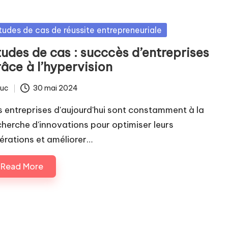
sted
tudes de cas de réussite entrepreneuriale
tudes de cas : succcès d’entreprises
âce à l’hypervision
luc
30 mai 2024
ted
s entreprises d'aujourd'hui sont constamment à la
cherche d'innovations pour optimiser leurs
érations et améliorer…
Read More