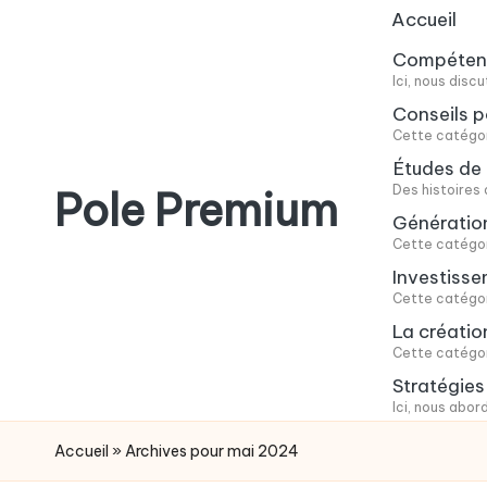
Accueil
Skip
Compétence
Ici, nous dis
to
Conseils p
content
Cette catégori
Études de 
Des histoires 
Pole Premium
Génératio
Cette catégor
Le
Investiss
blog
Cette catégori
des
La créatio
entrepreneurs
Cette catégori
français
Stratégie
Ici, nous abor
Accueil
»
Archives pour mai 2024