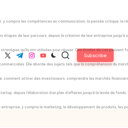
 y compris les compétences en communication, la pensée critique, la rés
 étapes de leur parcours, depuis la création de leur entreprise jusqu’à sa
 stratégies qu’ils ont utilisées pour réussir. Ces études de cas peuvent 
Subscribe
cebook.com
twitter.com
t.me
instagram.com
youtube.com
merciales. Elle aborde des sujets tels que la compréhension du marché, 
e, comment attirer des investisseurs, comprendre les marchés financiers,
rtup, depuis l’élaboration d’un plan d’affaires jusqu’à la levée de fonds,
 entreprise, y compris le marketing, le développement de produits, les par