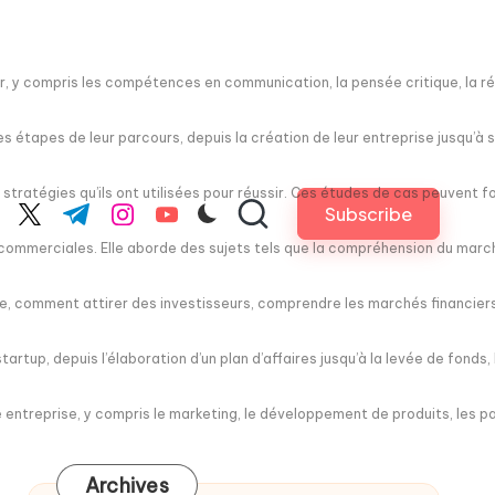
 y compris les compétences en communication, la pensée critique, la rés
 étapes de leur parcours, depuis la création de leur entreprise jusqu’à sa
 stratégies qu’ils ont utilisées pour réussir. Ces études de cas peuvent 
Subscribe
cebook.com
twitter.com
t.me
instagram.com
youtube.com
merciales. Elle aborde des sujets tels que la compréhension du marché, 
e, comment attirer des investisseurs, comprendre les marchés financiers,
rtup, depuis l’élaboration d’un plan d’affaires jusqu’à la levée de fonds,
 entreprise, y compris le marketing, le développement de produits, les par
Archives