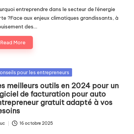
urquoi entreprendre dans le secteur de l’énergie
rte ?Face aux enjeux climatiques grandissants, à
épuisement des…
Read More
sted
onseils pour les entrepreneurs
es meilleurs outils en 2024 pour un
giciel de facturation pour auto
ntrepreneur gratuit adapté à vos
esoins
luc
16 octobre 2025
ted