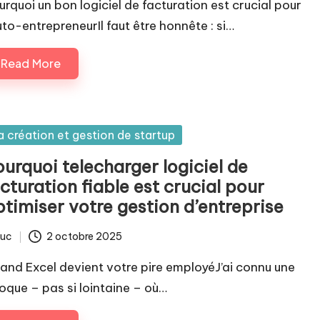
urquoi un bon logiciel de facturation est crucial pour
auto-entrepreneurIl faut être honnête : si…
Read More
sted
a création et gestion de startup
urquoi telecharger logiciel de
cturation fiable est crucial pour
ptimiser votre gestion d’entreprise
luc
2 octobre 2025
ted
and Excel devient votre pire employéJ’ai connu une
oque – pas si lointaine – où…