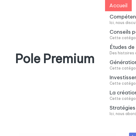
Accueil
Skip
Compétence
Ici, nous dis
to
Conseils p
content
Cette catégori
Études de 
Des histoires 
Pole Premium
Génératio
Cette catégor
Le
Investiss
blog
Cette catégori
des
La créatio
entrepreneurs
Cette catégori
français
Stratégie
Ici, nous abor