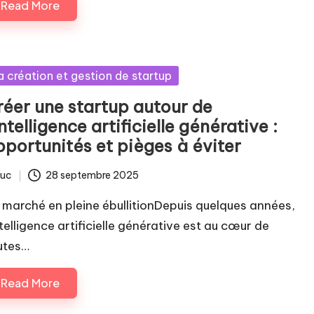
Read More
sted
a création et gestion de startup
réer une startup autour de
intelligence artificielle générative :
pportunités et pièges à éviter
luc
28 septembre 2025
ted
 marché en pleine ébullitionDepuis quelques années,
ntelligence artificielle générative est au cœur de
utes…
Read More