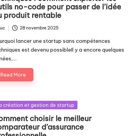
utils no-code pour passer de l’idée
u produit rentable
luc
28 novembre 2025
ted
urquoi lancer une startup sans compétences
chniques est devenu possibleIl y a encore quelques
nées,…
Read More
sted
a création et gestion de startup
omment choisir le meilleur
omparateur d’assurance
rofessionnelle