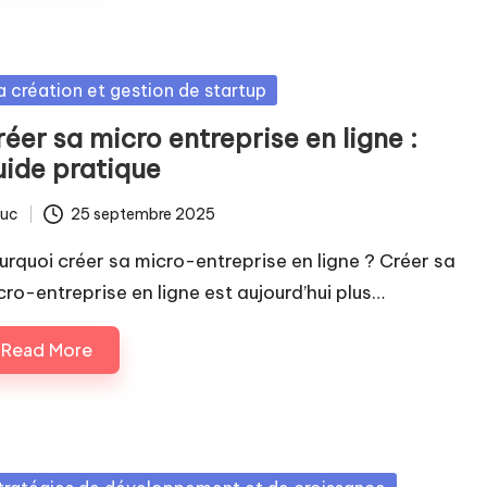
sted
a création et gestion de startup
éer sa micro entreprise en ligne :
uide pratique
luc
25 septembre 2025
ted
urquoi créer sa micro-entreprise en ligne ? Créer sa
cro-entreprise en ligne est aujourd’hui plus…
Read More
sted