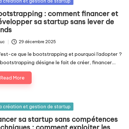
sted
a création et gestion de startup
ootstrapping : comment financer et
évelopper sa startup sans lever de
onds
luc
29 décembre 2025
ted
’est-ce que le bootstrapping et pourquoi l’adopter ?
 bootstrapping désigne le fait de créer, financer…
Read More
sted
a création et gestion de startup
ancer sa startup sans compétences
echniques : comment exploiter les