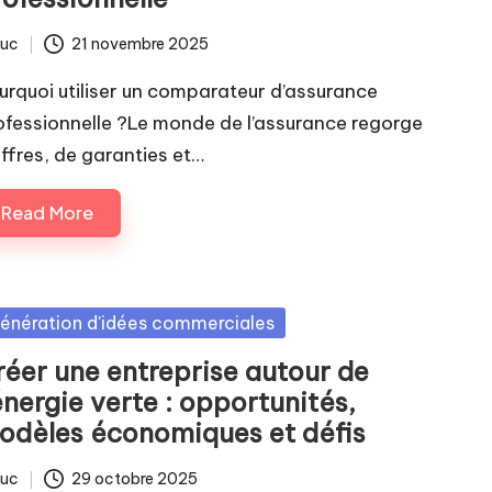
luc
21 novembre 2025
ted
urquoi utiliser un comparateur d’assurance
ofessionnelle ?Le monde de l’assurance regorge
offres, de garanties et…
Read More
sted
énération d'idées commerciales
réer une entreprise autour de
énergie verte : opportunités,
odèles économiques et défis
luc
29 octobre 2025
ted