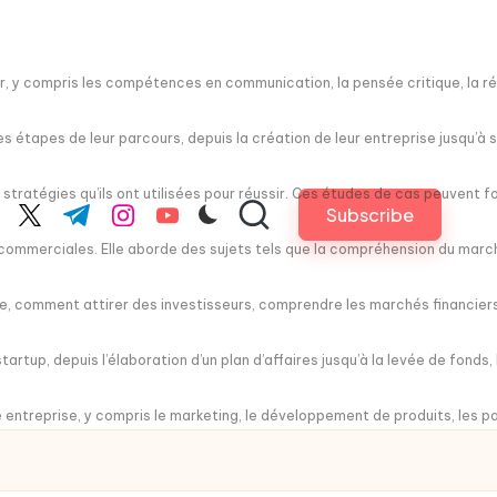
 y compris les compétences en communication, la pensée critique, la rés
 étapes de leur parcours, depuis la création de leur entreprise jusqu’à sa
 stratégies qu’ils ont utilisées pour réussir. Ces études de cas peuvent 
Subscribe
cebook.com
twitter.com
t.me
instagram.com
youtube.com
merciales. Elle aborde des sujets tels que la compréhension du marché, 
e, comment attirer des investisseurs, comprendre les marchés financiers,
rtup, depuis l’élaboration d’un plan d’affaires jusqu’à la levée de fonds,
 entreprise, y compris le marketing, le développement de produits, les par