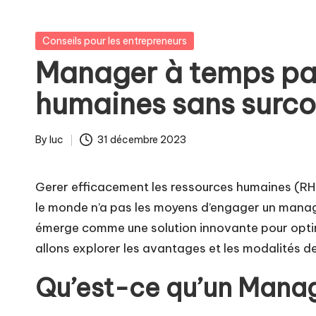
Posted
Conseils pour les entrepreneurs
in
Manager à temps par
humaines sans surco
By
luc
31 décembre 2023
Posted
by
Gerer efficacement les ressources humaines (RH)
le monde n’a pas les moyens d’engager un manag
émerge comme une solution innovante pour optimis
allons explorer les avantages et les modalités de
Qu’est-ce qu’un Mana