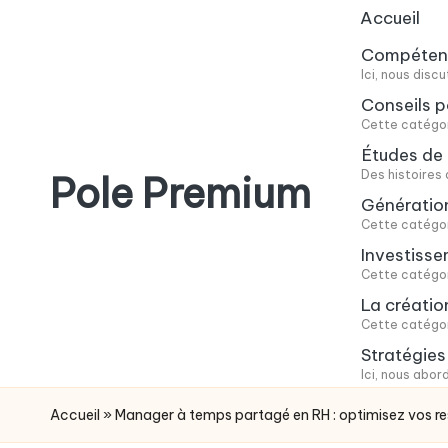
Accueil
Skip
Compétence
Ici, nous dis
to
Conseils p
content
Cette catégori
Études de 
Des histoires 
Pole Premium
Génératio
Cette catégor
Le
Investiss
blog
Cette catégori
des
La créatio
entrepreneurs
Cette catégori
français
Stratégie
Ici, nous abor
Accueil
»
Manager à temps partagé en RH : optimisez vos r